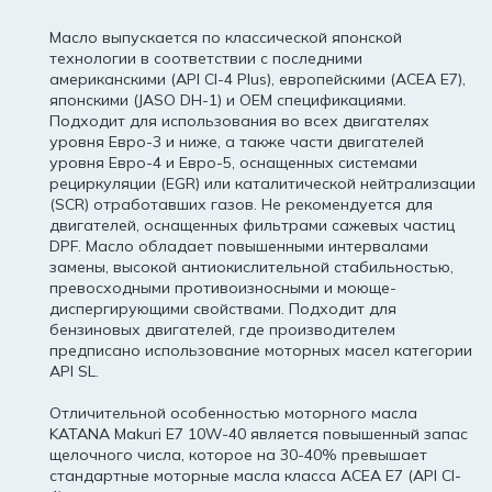
Масло выпускается по классической японской
технологии в соответствии с последними
американскими (API CI-4 Plus), европейскими (ACEA E7),
японскими (JASO DH-1) и ОЕМ спецификациями.
Подходит для использования во всех двигателях
уровня Евро-3 и ниже, а также части двигателей
уровня Евро-4 и Евро-5, оснащенных системами
рециркуляции (EGR) или каталитической нейтрализации
(SCR) отработавших газов. Не рекомендуется для
двигателей, оснащенных фильтрами сажевых частиц
DPF. Масло обладает повышенными интервалами
замены, высокой антиокислительной стабильностью,
превосходными противоизносными и моюще-
диспергирующими свойствами. Подходит для
бензиновых двигателей, где производителем
предписано использование моторных масел категории
API SL.
Отличительной особенностью моторного масла
KATANA Makuri E7 10W-40 является повышенный запас
щелочного числа, которое на 30-40% превышает
стандартные моторные масла класса АСЕА Е7 (API CI-