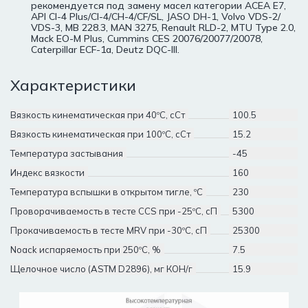
рекомендуется под замену масел категории ACEA E7,
API CI-4 Plus/CI-4/CH-4/CF/SL, JASO DH-1, Volvo VDS-2/
VDS-3, MB 228.3, MAN 3275, Renault RLD-2, MTU Type 2.0,
Mack EO-M Plus, Cummins CES 20076/20077/20078,
Caterpillar ECF-1a, Deutz DQC-III.
Характеристики
Вязкость кинематическая при 40ºC, сСт
100.5
Вязкость кинематическая при 100ºC, сСт
15.2
Температура застывания
-45
Индекс вязкости
160
Температура вспышки в открытом тигле, ºC
230
Проворачиваемость в тесте CCS при -25ºС, сП
5300
Прокачиваемость в тесте MRV при -30ºС, сП
25300
Noack испаряемость при 250ºС, %
7.5
Щелочное число (ASTM D2896), мг КОН/г
15.9