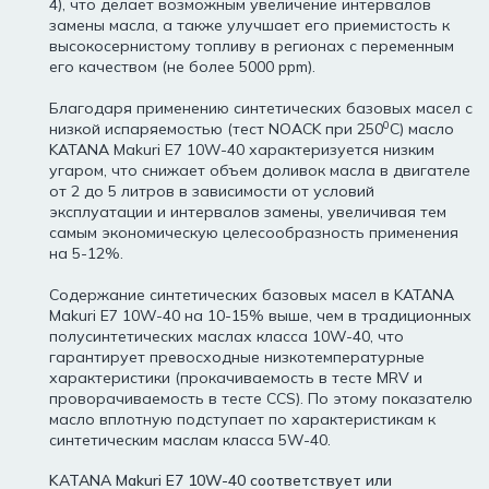
4), что делает возможным увеличение интервалов
замены масла, а также улучшает его приемистость к
высокосернистому топливу в регионах с переменным
его качеством (не более 5000 ppm).
Благодаря применению синтетических базовых масел с
0
низкой испаряемостью (тест NOACK при 250
С) масло
KATANA Makuri E7 10W-40 характеризуется низким
угаром, что снижает объем доливок масла в двигателе
от 2 до 5 литров в зависимости от условий
эксплуатации и интервалов замены, увеличивая тем
самым экономическую целесообразность применения
на 5-12%.
Содержание синтетических базовых масел в KATANA
Makuri E7 10W-40 на 10-15% выше, чем в традиционных
полусинтетических маслах класса 10W-40, что
гарантирует превосходные низкотемпературные
характеристики (прокачиваемость в тесте MRV и
проворачиваемость в тесте CCS). По этому показателю
масло вплотную подступает по характеристикам к
синтетическим маслам класса 5W-40.
KATANA Makuri E7 10W-40 соответствует или