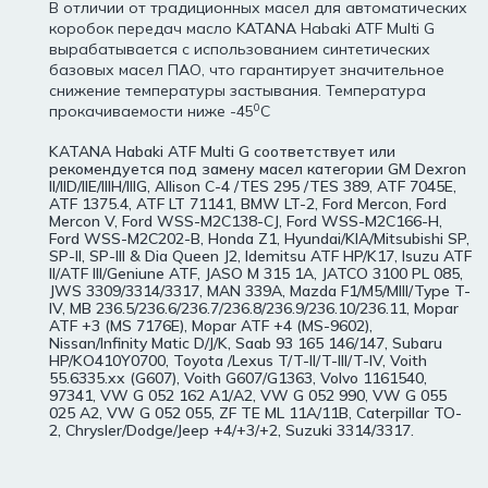
В отличии от традиционных масел для автоматических
коробок передач масло KATANA Habaki ATF Multi G
вырабатывается с использованием синтетических
базовых масел ПАО, что гарантирует значительное
снижение температуры застывания. Температура
0
прокачиваемости ниже -45
С
KATANA Habaki ATF Multi G соответствует или
рекомендуется под замену масел категории GM Dexron
II/IID/IIE/IIIH/IIIG, Allison C-4 /TES 295 /TES 389, ATF 7045E,
ATF 1375.4, ATF LT 71141, BMW LT-2, Ford Mercon, Ford
Mercon V, Ford WSS-M2C138-CJ, Ford WSS-M2C166-H,
Ford WSS-M2C202-B, Honda Z1, Hyundai/KIA/Mitsubishi SP,
SP-II, SP-III & Dia Queen J2, Idemitsu ATF HP/K17, Isuzu ATF
II/ATF III/Geniune ATF, JASO M 315 1A, JATCO 3100 PL 085,
JWS 3309/3314/3317, MAN 339A, Mazda F1/M5/MIII/Type T-
IV, MB 236.5/236.6/236.7/236.8/236.9/236.10/236.11, Mopar
ATF +3 (MS 7176E), Mopar ATF +4 (MS-9602),
Nissan/Infinity Matic D/J/K, Saab 93 165 146/147, Subaru
HP/KO410Y0700, Toyota /Lexus T/T-II/T-III/T-IV, Voith
55.6335.xx (G607), Voith G607/G1363, Volvo 1161540,
97341, VW G 052 162 A1/A2, VW G 052 990, VW G 055
025 A2, VW G 052 055, ZF TE ML 11A/11B, Caterpillar TO-
2, Chrysler/Dodge/Jeep +4/+3/+2, Suzuki 3314/3317.